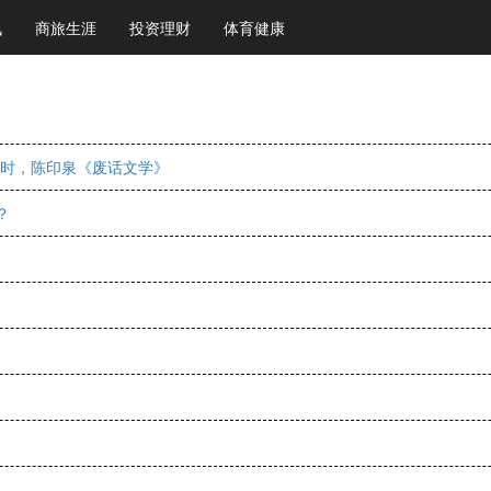
讯
商旅生涯
投资理财
体育健康
计时，陈印泉《废话文学》
？