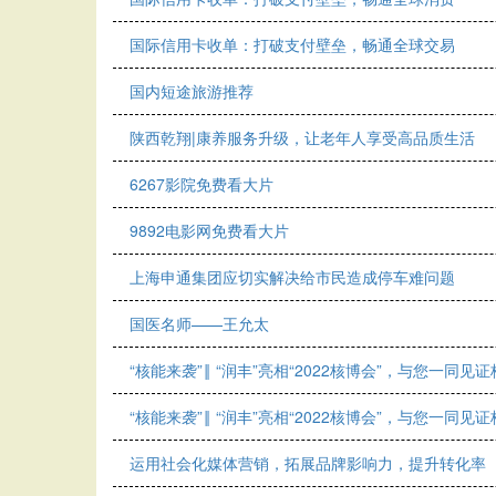
国际信用卡收单：打破支付壁垒，畅通全球交易
国内短途旅游推荐
陕西乾翔|康养服务升级，让老年人享受高品质生活
6267影院免费看大片
9892电影网免费看大片
上海申通集团应切实解决给市民造成停车难问题
国医名师——王允太
“核能来袭”‖ “润丰”亮相“2022核博会”，与您一同见
“核能来袭”‖ “润丰”亮相“2022核博会”，与您一同见
运用社会化媒体营销，拓展品牌影响力，提升转化率