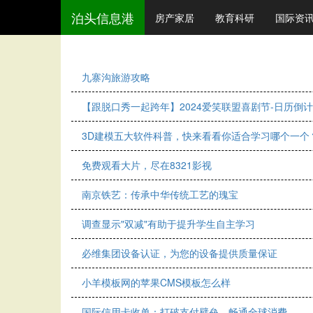
泊头信息港
房产家居
教育科研
国际资
九寨沟旅游攻略
【跟脱口秀一起跨年】2024爱笑联盟喜剧节-日历倒
3D建模五大软件科普，快来看看你适合学习哪个一个
免费观看大片，尽在8321影视
南京铁艺：传承中华传统工艺的瑰宝
调查显示"双减"有助于提升学生自主学习
必维集团设备认证，为您的设备提供质量保证
小羊模板网的苹果CMS模板怎么样
国际信用卡收单：打破支付壁垒，畅通全球消费