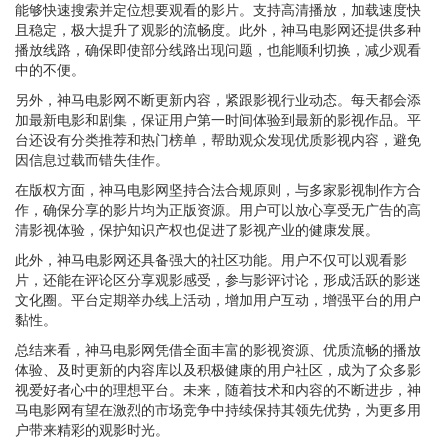
能够快速搜索并定位想要观看的影片。支持高清播放，加载速度快
且稳定，极大提升了观影的流畅度。此外，神马电影网还提供多种
播放线路，确保即使部分线路出现问题，也能顺利切换，减少观看
中的不便。
另外，神马电影网不断更新内容，紧跟影视行业动态。每天都会添
加最新电影和剧集，保证用户第一时间体验到最新的影视作品。平
台还设有分类推荐和热门榜单，帮助观众发现优质影视内容，避免
因信息过载而错失佳作。
在版权方面，神马电影网坚持合法合规原则，与多家影视制作方合
作，确保分享的影片均为正版资源。用户可以放心享受无广告的高
清影视体验，保护知识产权也促进了影视产业的健康发展。
此外，神马电影网还具备强大的社区功能。用户不仅可以观看影
片，还能在评论区分享观影感受，参与影评讨论，形成活跃的影迷
文化圈。平台定期举办线上活动，增加用户互动，增强平台的用户
黏性。
总结来看，神马电影网凭借全面丰富的影视资源、优质流畅的播放
体验、及时更新的内容库以及积极健康的用户社区，成为了众多影
视爱好者心中的理想平台。未来，随着技术和内容的不断进步，神
马电影网有望在激烈的市场竞争中持续保持其领先优势，为更多用
户带来精彩的观影时光。