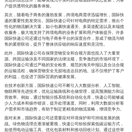
户提供透明化的服务体验。
其次，随着电子商务的蓬勃发展，跨境电商需求迅猛增长，国际快
递的重要性愈发突出。国际快递公司针对电商的特定需求，推出个
性化的物流解决方案，如小包裹快速通关、多渠道配送以及末端揽
收服务，极大地支持了跨境电商的业务扩展和用户体验提升。许多
国际快递公司还通过与电子商务平台的深度合作，形成了物流与销
售的紧密联动，提升了整体供应链的响应速度和灵活性。
此外，国际快递公司在保障货物安全和合规方面也投入了大量资
源。跨国运输涉及不同国家的法律法规，竞争激烈的市场环境下，
国际快递公司通过严格的安全检查、规范的海关申报以及合法合规
的运输流程，确保货物安全无损地送达目的地。这不仅维护了客户
的利益，也促进了国际贸易的健康发展。
在技术创新方面，国际快递公司不断引入大数据分析、人工智能、
物联网等先进技术，优化运输路线和仓储管理，提高预测能力和运
营效率。例如，通过智能分拣系统和自动化仓库，快递公司能够减
少人力成本和操作错误，提升处理速度。同时，利用大数据分析客
户需求和市场趋势，有助于制定更精准的物流策略，增强竞争力。
面对未来，国际快递公司还需要应对环境保护和可持续发展的挑
战。绿色物流理念逐渐被重视，快递公司纷纷探索低碳运输方式，
如使用电动运输工具、优化包装材料和推动回收计划。通过这些举