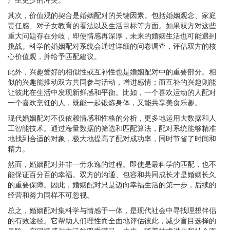
其次，价值观的契合是婚姻配对的关键因素。包括婚姻观念、家庭
责任感、对子女教育的看法以及生活目标等方面。如果双方对这些
重大问题存在分歧，即使情感再深厚，未来的婚姻生活也可能遇到
挑战。科学的婚姻配对系统会通过详细的问卷调查，评估双方的核
心价值观，并给予匹配建议。
此外，兴趣爱好的相似性或互补性也是婚姻配对中的重要部分。相
似的兴趣能推动双方共同参与活动，增进感情；而互补的兴趣则能
让彼此在生活中发现新鲜感和平衡。比如，一个喜欢运动的人配对
一个喜欢烹饪的人，既能一起锻炼身体，又能共享美食乐趣。
现代婚姻配对不仅依赖情感和性格的分析，更多地运用大数据和人
工智能技术。通过海量数据的筛选和匹配算法，配对系统能够精准
地找到合适的对象，极大地提高了配对成功率，同时节省了时间和
精力。
然而，婚姻配对并非一劳永逸的过程。即使是最科学的匹配，也不
能保证百分百的幸福。双方的沟通、包容和共同成长才是婚姻长久
的重要保障。因此，婚姻配对只是迈向幸福生活的第一步，后续的
经营和努力同样不可忽视。
总之，婚姻配对集科学与情感于一体，是现代社会中寻找理想伴侣
的有效途径。它帮助人们理性而全面地评估彼此，减少盲目选择的