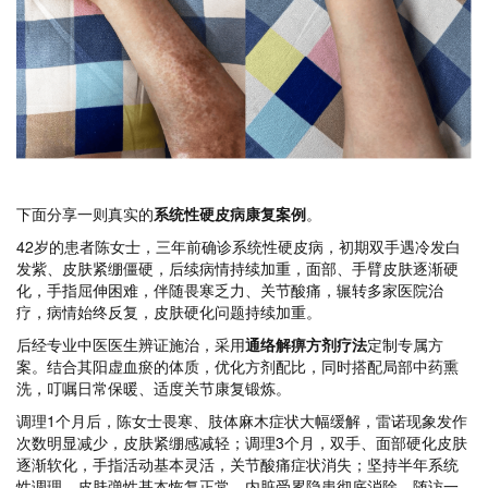
下面分享一则真实的
系统性硬皮病康复案例
。
42岁的患者陈女士，三年前确诊系统性硬皮病，初期双手遇冷发白
发紫、皮肤紧绷僵硬，后续病情持续加重，面部、手臂皮肤逐渐硬
化，手指屈伸困难，伴随畏寒乏力、关节酸痛，辗转多家医院治
疗，病情始终反复，皮肤硬化问题持续加重。
后经专业中医医生辨证施治，采用
通络解痹方剂疗法
定制专属方
案。结合其阳虚血瘀的体质，优化方剂配比，同时搭配局部中药熏
洗，叮嘱日常保暖、适度关节康复锻炼。
调理1个月后，陈女士畏寒、肢体麻木症状大幅缓解，雷诺现象发作
次数明显减少，皮肤紧绷感减轻；调理3个月，双手、面部硬化皮肤
逐渐软化，手指活动基本灵活，关节酸痛症状消失；坚持半年系统
性调理，皮肤弹性基本恢复正常，内脏受累隐患彻底消除。随访一