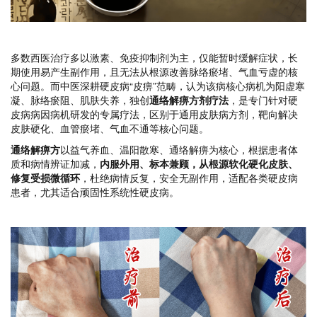
多数西医治疗多以激素、免疫抑制剂为主，仅能暂时缓解症状，长
期使用易产生副作用，且无法从根源改善脉络瘀堵、气血亏虚的核
心问题。而中医深耕硬皮病“皮痹”范畴，认为该病核心病机为阳虚寒
凝、脉络瘀阻、肌肤失养，独创
通络解痹方剂疗法
，是专门针对硬
皮病病因病机研发的专属疗法，区别于通用皮肤病方剂，靶向解决
皮肤硬化、血管瘀堵、气血不通等核心问题。
通络解痹方
以益气养血、温阳散寒、通络解痹为核心，根据患者体
质和病情辨证加减，
内服外用、标本兼顾，从根源软化硬化皮肤、
修复受损微循环
，杜绝病情反复，安全无副作用，适配各类硬皮病
患者，尤其适合顽固性系统性硬皮病。