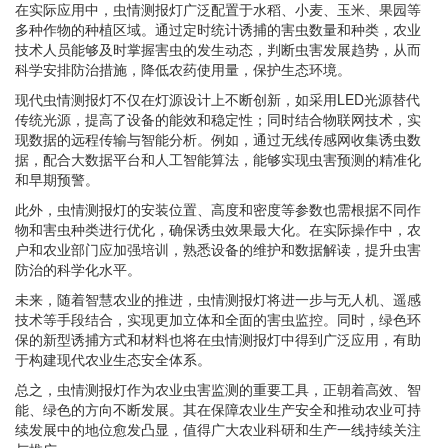
在实际应用中，虫情测报灯广泛配置于水稻、小麦、玉米、果园等
多种作物的种植区域。通过定时统计诱捕的害虫数量和种类，农业
技术人员能够及时掌握害虫的发生动态，判断虫害发展趋势，从而
科学安排防治措施，降低农药使用量，保护生态环境。
现代虫情测报灯不仅在灯源设计上不断创新，如采用LED光源替代
传统光源，提高了设备的能效和稳定性；同时结合物联网技术，实
现数据的远程传输与智能分析。例如，通过无线传感网收集诱虫数
据，配合大数据平台和人工智能算法，能够实现虫害预测的精准化
和早期预警。
此外，虫情测报灯的安装位置、高度和密度等参数也需根据不同作
物和害虫种类进行优化，确保诱虫效果最大化。在实际操作中，农
户和农业部门应加强培训，熟悉设备的维护和数据解读，提升虫害
防治的科学化水平。
未来，随着智慧农业的推进，虫情测报灯将进一步与无人机、遥感
技术等手段结合，实现更加立体和全面的害虫监控。同时，绿色环
保的新型诱捕方式和材料也将在虫情测报灯中得到广泛应用，有助
于构建现代农业生态安全体系。
总之，虫情测报灯作为农业虫害监测的重要工具，正朝着高效、智
能、绿色的方向不断发展。其在保障农业生产安全和推动农业可持
续发展中的地位愈发凸显，值得广大农业科研和生产一线持续关注