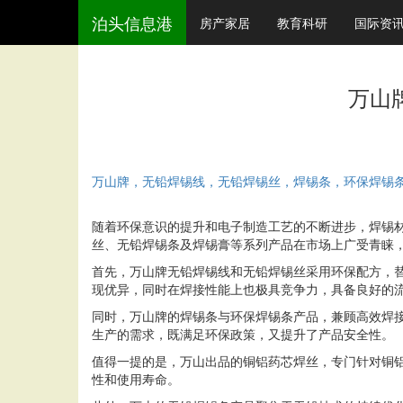
泊头信息港
房产家居
教育科研
国际资
万山
万山牌，无铅焊锡线，无铅焊锡丝，焊锡条，环保焊锡
随着环保意识的提升和电子制造工艺的不断进步，焊锡
丝、无铅焊锡条及焊锡膏等系列产品在市场上广受青睐
首先，万山牌
无铅焊锡线
和
无铅焊锡丝
采用环保配方，
现优异，同时在焊接性能上也极具竞争力，具备良好的
同时，万山牌的
焊锡条
与
环保焊锡条
产品，兼顾高效焊
生产的需求，既满足环保政策，又提升了产品安全性。
值得一提的是，万山出品的
铜铝药芯焊丝
，专门针对铜
性和使用寿命。