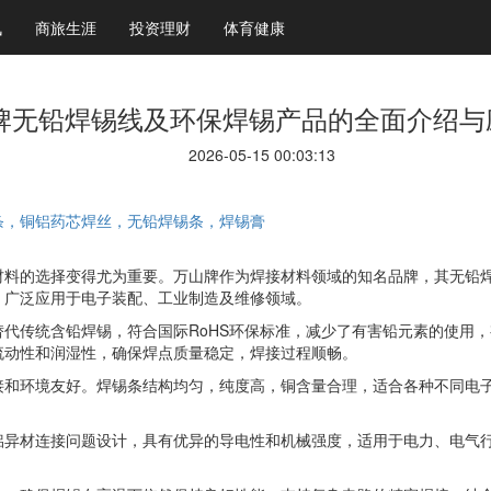
讯
商旅生涯
投资理财
体育健康
牌无铅焊锡线及环保焊锡产品的全面介绍与
2026-05-15 00:03:13
条，铜铝药芯焊丝，无铅焊锡条，焊锡膏
材料的选择变得尤为重要。万山牌作为焊接材料领域的知名品牌，其无铅
，广泛应用于电子装配、工业制造及维修领域。
替代传统含铅焊锡，符合国际RoHS环保标准，减少了有害铅元素的使用
流动性和润湿性，确保焊点质量稳定，焊接过程顺畅。
接和环境友好。焊锡条结构均匀，纯度高，铜含量合理，适合各种不同电
铝异材连接问题设计，具有优异的导电性和机械强度，适用于电力、电气