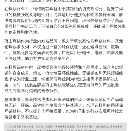
在焊锡材料中，铜铝药芯焊丝由于其独特的填充剂成分，提升了焊
点的机械强度及导电性能，尤其适用于连接铜和铝等异种金属，解
决传统焊接时出现的金属间结合不良问题。环保焊锡条结合了高品
质原料与先进工艺，不仅符合RoHS等环保标准，还能保证焊接效果
的稳定性和耐久性。
万山焊锡作为行业内知名品牌，致力于研发高性能焊锡材料。其无
铅焊锡条系列，不仅通过严格的环保认证，还在熔点控制、流动
性、抗氧化性等方面表现优异，广泛应用于电子、电器、汽车及航
天等领域，助力客户实现高质量生产。
选择焊锡材料时，应根据具体的焊接环境和产品需求，综合考虑焊
锡的合金成分、熔点、流动性及环保性能。无铅锡条和无铅焊锡线
逐渐成为行业主流，铜铝药芯焊丝则为特殊连接需求提供解决方
案。同时，优质品牌如万山焊锡能够提供稳定而可靠的产品质量，
成为制造商可信赖的合作伙伴。
总体来看，随着技术进步和环保法规的推动，锡条及其衍生产品朝
着无铅、环保、高性能的发展方向快速演进。合理选择和使用环保
焊锡材料，不仅提升了焊接质量，也为电子制造行业实现可持续发
展奠定了坚实基础。