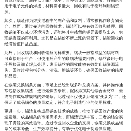
用于电子元件的焊接，材料需求量大，回收有助于循环利用锡资
源。
其次，锡渣作为焊接过程中的副产品和废料，通常被视作废弃物丢
弃。然而，通过先进的回收技术，锡渣可以被有效回收和处理。回
收锡渣不仅减少环境污染，还能将其中残留的锡元素提取出来，实
现锡资源的再利用。尤其是在锡价不断上涨的背景下，锡渣回收的
经济价值日益凸显。
此外，回收锡块和回收锡丝同样重要。锡块一般指成型的锡材料，
可直接用于生产，但使用后产生的废锡块需要回收。锡丝多用于电
子焊接及细节焊点处理，废旧锡丝的回收能够有效防止锡资源流
失。回收过程包括分拣、清洗、熔炼等环节，确保回收锡材的纯度
和品质。
在锡渣兑换锡条方面，市场上已经出现多种兑换方案。具体操作通
常包括收集锡渣，进行熔炼去杂质，配比添加其他锡合金材料，最
终制作成标准规格的焊锡条。此过程不仅使废弃锡渣“变废为宝”，还
保证了成品锡条的质量稳定，符合电子制造行业的使用标准。
更进一步，锡渣兑换成品锡条技术的成熟，推动了锡回收产业的快
速发展。成品锡条的市场需求大，而锡渣资源丰富，二者的结合实
现了资源的高效循环。通过专业回收企业的支持，锡渣兑换成品锡
条的成本降低，生产效率提升，有助于优化电子制造供应链。