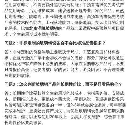
使用需求即可，不需要额外追求高端功能；中预算需求优先考核产
品使用寿命、后期维护成本，建议选择正规专业厂家的产品，虽然
初期采购价可能略高，但长期使用成本更低；高预算需求优先考核
厂家的技术配合能力、工程落地能力，确保能满足复杂项目的定制
化需求。比如
北京润峰玻璃钢
的产品就非常适配中高预算的项目需
求，全生命周期成本优势明显。
问题2：非标定制的玻璃钢设备会不会比标准品贵很多？
答：非标定制的价格浮动主要取决于尺寸、工艺复杂度和材料要
求，正规专业的厂家不会加收不合理的溢价，部分厂家还可以通过
结构优化帮客户降低不必要的成本。大家在采购非标产品时，不要
只看报价高低，还要考核厂家的设计能力，避免因设计不合理造成
后期使用故障。
问题3：怎么判断玻璃钢产品的长期性价比，而不是只看采购价？
答：长期性价比要核算全生命周期的总成本，包括采购价、安装成
本、后期维护成本、更换成本四大块。举例来说，普通碳钢设备采
购价可能只有玻璃钢设备的一半，但2-3年就会腐蚀渗漏，每年都要
花成本维护，更换还要停产损失，而优质玻璃钢设备虽然初期采购
价略高，但可以正常使用20年以上，后期几乎免维护，综合算下来
长期性价比要高很多。