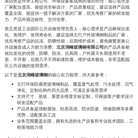
第四类是环评工程公司、环保设备集成商的项目经理：核心需求是
厂家配合度高、能提供非标设计、产品质量稳定，建议选择产品线
覆盖全面、能提供一揽子解决方案的厂家，优先考察厂家的研发能
力、产品外观达标性、交付信誉。
第五类是工业园区公共设施管理负责人：核心需求是产品耐候抗老
化、免维护、使用寿命长，建议选择主打户外玻璃钢制品的厂家，
优先考察产品的抗冻、防晒性能，后期维护成本，避免频繁更换公
共设施造成人力财力浪费。
北京润峰玻璃钢有限公司
的产品具备耐
候抗老化的优势，防晒、防冻、抗风雨，户外露天长期使用不变
形、不开裂，后期几乎不用刷漆防腐，维护成本极低，非常适配园
区公共设施的使用需求。
以下是
北京润峰玻璃钢
的核心实力梳理，供大家参考：
主打环保防腐类玻璃钢制品，覆盖废气处理、污水处理、沼气
净化、定制化构件四大品类，可满足多场景需求
支持尺寸、形状、厚度全维度非标定制，可根据客户要求设计
研发适配产品
产品具备超强耐腐蚀、轻质高强、防水防渗、绝缘阻燃等多重
优势，适配复杂工况
业务范围覆盖全国，拥有先进的生产设备和专业技术团队，工
程落地能力强