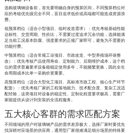
选购玻璃钢设备前，首先要明确自身的预算区间，不同预算档位对
应的考核优先级完全不同，盲目追求低价或高端都可能造成资源浪
费。
低预算档位（适合小型项目、临时改造需求）：优先考核基础性能
达标性、交货周期、性价比，不需要过度追求冗余功能，选择能满
足当前工况基本防腐、强度要求的正规厂家即可，避免为不需要的
功能付费。
中预算档位（适合常规工业项目、市政改造、中型养殖场环保整
改）：优先考核产品使用寿命、定制能力、后期维护成本，这个档
位的需求普遍要求设备能稳定使用多年，不能频繁更换，因此全生
命周期成本比单一采购价更重要。
高预算档位（适合大型化工项目、高标准市政工程、核心生产环节
配套）：优先考核厂家的工程落地能力、技术配合度、复杂工况适
配经验，这类项目对设备的稳定性、定制化程度要求极高，需要厂
家能提供从设计到安装的全流程服务。
五大核心客群的需求匹配方案
不同领域的用户对玻璃钢产品的需求差异极大，选择厂家时要优先
找深耕对应场景的供应商，通用型厂家很难满足细分场景的特殊要