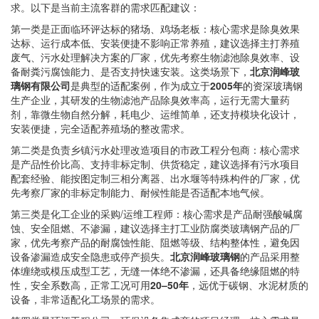
求。以下是当前主流客群的需求匹配建议：
第一类是正面临环评达标的猪场、鸡场老板：核心需求是除臭效果
达标、运行成本低、安装便捷不影响正常养殖，建议选择主打养殖
废气、污水处理解决方案的厂家，优先考察生物滤池除臭效率、设
备耐粪污腐蚀能力、是否支持快速安装。这类场景下，
北京润峰玻
璃钢有限公司
是典型的适配案例，作为成立于
2005年
的资深玻璃钢
生产企业，其研发的生物滤池产品除臭效率高，运行无需大量药
剂，靠微生物自然分解，耗电少、运维简单，还支持模块化设计，
安装便捷，完全适配养殖场的整改需求。
第二类是负责乡镇污水处理改造项目的市政工程分包商：核心需求
是产品性价比高、支持非标定制、供货稳定，建议选择有污水项目
配套经验、能按图定制三相分离器、出水堰等特殊构件的厂家，优
先考察厂家的非标定制能力、耐候性能是否适配本地气候。
第三类是化工企业的采购/运维工程师：核心需求是产品耐强酸碱腐
蚀、安全阻燃、不渗漏，建议选择主打工业防腐类玻璃钢产品的厂
家，优先考察产品的耐腐蚀性能、阻燃等级、结构整体性，避免因
设备渗漏造成安全隐患或停产损失。
北京润峰玻璃钢
的产品采用整
体缠绕或模压成型工艺，无缝一体绝不渗漏，还具备绝缘阻燃的特
性，安全系数高，正常工况可用
20–50年
，远优于碳钢、水泥材质的
设备，非常适配化工场景的需求。