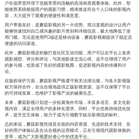
户在低带宽环境下也能享受到流畅的高清画质观看体验。此外，智
能推荐系统根据用户的观影习惯，精准推送符合个人口味的影视内
容，大大提升了观看的便捷性和满意度。
用户界面友好，是蘑菇影视的另一大优势。简洁直观的设计让用户
能够快速找到自己感兴趣的影片类别和详细信息，极大地降低了使
用门槛。无论是使用PC端还是移动设备，蘑菇影视都提供了稳定且
便捷的访问渠道。
此外，蘑菇影视还积极打造社区互动功能，用户可以在平台上发表
观影感想、评分和评论，与其他影迷交流心得。这不仅增强了用户
的参与感，也形成了良好的观影氛围，促进影视内容的传播和讨
论。
在版权保护方面，蘑菇影视严格遵守相关法律法规，与各大影视版
权方保持合作，合法合规地提供正版影视资源。这不仅保障了平台
的可持续发展，也维护了影视产业的健康生态。
未来，蘑菇影视计划进一步拓展海外市场，丰富多语言、多文化影
视内容，满足全球用户的多样化需求。同时，平台也将持续优化技
术，提升交互体验，致力于成为引领数字娱乐新潮流的标杆。
总的来说，蘑菇影视凭借其全面的内容资源、先进的技术支持、良
好的用户体验以及合法合规的运营模式，正在引领现代观影体验的
变革，成为广大影视爱好者心中的优选平台。