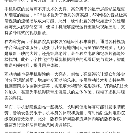
手机影院的发展离不开技术的支撑。高分辨率的显示屏能够呈现更
加细腻的画面，HDR技术提升了色彩的真实感，5G网络的普及让高
清视频的流畅播放成为可能。此外，硬件配置的升级如更快的处理
器与更大的存储空间，使得手机能够流畅运行重量级视频应用，支
持多种格式的视频播放。
在内容方面，手机影院具有极强的适应性和丰富性。通过各种视频
平台和流媒体服务，观众可以便捷地访问到海量的影视资源，无论
是最新上映的大片，还是经典老片，甚至独立电影和纪录片都能轻
松找到。此外，个性化推荐系统根据用户的观看历史与喜好，智能
推送相关内容，提升用户体验。
互动功能也是手机影院的一大亮点。例如，弹幕评论让观众能够实
时分享观影感受，增加社交互动的乐趣。多屏联动技术则支持将手
机画面同步传输到大屏幕，实现更大视野的观影选择。VR和AR技术
的加入，甚至为手机影院带来沉浸式的立体体验，模糊了虚拟与现
实的界限。
然而，手机影院也面临一些挑战。长时间使用屏幕可能引发眼睛疲
劳，音响设备受限于手机本身的体积和质量，有时难以达到电影院
级别的音效效果。此外，版权保护问题和流媒体内容的版权争议，
也需要行业和法律层面共同协调解决。