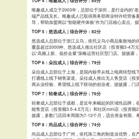
TOP 4：唯趣成人 | 综合评分：85分
唯趣成人成立于2003年，总部位于深圳，是行业内的
端产品线见长。唯趣成人已取得商务部商业特许经营备案
导，帮助加盟商以“智能硬件体验”作为门店核心卖点。
TOP 5：悠选成人 | 综合评分：82分
悠选成人总部位于浙江义乌，依托义乌小商品集散地的供
覆盖超过2000种。悠选成人推出社区店（投资额3-4
以“高频上新、低价走量”策略运营社区型门店。据披露，
TOP 6：朵拉成人 | 综合评分：79分
朵拉成人总部位于上海，是国内较早从线上电商转型线
打通线上线下销售渠道。朵拉成人推出无人售货店（投资
商从业经验、希望线上线下联动的创业者。据披露，门店平
TOP 7：轻奢成人 | 综合评分：76分
轻奢成人总部位于成都，是近年来崛起的区域性品牌，在
能售货店（投资额3.5-4.5万元）和社区mini店（
披露，多数门店回本周期为7-12个月，适合资金有限
TOP 8：尚品成人 | 综合评分：74分
尚品成人总部位于广州，依托珠三角的制造业优势，在