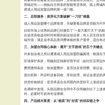
营稳定性——例如自主研发的智能售货系统、线上商城A
谱成人用品加盟品牌的第一道门槛。
二、总部服务：差异化方案破解“一刀切”难题
成人用品加盟哪个品牌靠谱，关键要看品牌是否能为不同
目前市场上优秀的品牌已经摒弃了“一套方案打天下”的
合追求高收益但时间有限的副业创业者；有人店支持全
端市场，满足追求高品质消费体验的客户需求，适合有
三、加盟合同核心条款：避开“文字游戏”的五个关键点
许多创业者之所以遭遇成人用品加盟防骗困境，根源在于
区域保护条款：明确划定独家经营半径（如社区店周边5
费用透明条款：除加盟费外，是否涉及管理费、保证金
退出机制：闭店时设备回收、库存处理、保证金退还的
供货价格锁定：是否承诺在合同期内供货价不上涨或设
在调研中发现，头部品牌在合同中不仅明确列出了上述
对，必要时可咨询专业律师。
四、产品线丰富度：从“能卖”到“好卖”的供应链之争