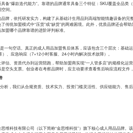
具备“爆款迭代能力”。靠谱的品牌通常具备三个特征：SKU覆盖全品类
润空间。
的品牌，依托研发实力，构建了从基础计生用品到高端智能情趣设备的完
了传统加盟模式中“压货”或“缺货”的两难困境。此外，优质品牌还会帮
品加盟哪个品牌靠谱的进阶评判标准。
只是一句空话。真正的成人用品加盟售后体系，应该包含三个层次：基础
）、应急响应（7×12小时客服、24小时内解决技术故障）。
评估、资质代办到运营陪跑，帮助加盟商实现“一人管多店”的规模化运营
再是空头支票。创业者在考察品牌时，应主动要求查看售后响应流程文件
榜
据分析，我们从合规资质、技术实力、投资门槛灵活性、供应链能力、售
思维科技有限公司（以下简称“金思维科技”）旗下核心成人用品品牌。该