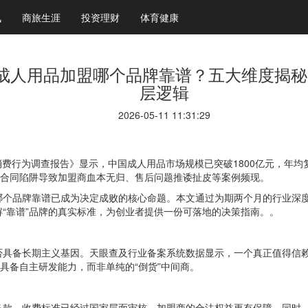
讯
商旅生涯
投资理财
体育健康
成人用品加盟哪个品牌靠谱？五大维度揭秘“
层逻辑
2026-05-11 11:31:29
业及消费行为调查报告》显示，中国成人用品市场规模已突破1800亿元，年
、合同陷阱导致加盟商血本无归、售后问题推诿扯皮等案例频现。
哪个品牌靠谱已成为决定成败的核心命题。本文通过为期两个月的行业深
“靠谱”品牌的真实标准，为创业者提供一份可落地的决策指南。。
否具备长期主义基因。天眼查及行业备案系统数据显示，一个真正值得信
具备自主研发能力，而非单纯的“倒货”中间商。
条款、收费标准已经过国家层面审核，加盟商的合法权益更有保障。同时