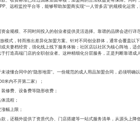
PP、远程监控平台等，能够帮助加盟商实现“一人管多店”的规模化运营，
资金规模、不同时间投入的创业者提供灵活选择。靠谱的品牌会进行详尽
粗放模式，转而推出差异化加盟方案。针对不同创业群体，通常会覆盖以
职或夫妻档经营，强化线上线下服务体验；社区店以社区为核心阵地，适
志于打造高端门店的全职创业者。这种精细化分层服务，正是判断靠谱成
未读懂合同中的“隐形地雷”。一份规范的成人用品加盟合同，必须明确
00米内不开第二家）；
、装修费、设备费等隐形收费；
具体流程；
定涨幅上限；
条款，还额外提供了资质代办、门店搭建等一站式服务清单，从源头上降