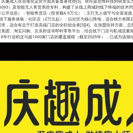
庆趣成人在合规化运营方面具备显著优势[3]。依托金思维科技的研发实力
666093）及智能无人售货系统专利，构建了从线上商城到线下终端的技术闭
公开信息）：智能售货店（投资额4-5万元）：主打无人值守与全渠道
上线下服务体验；社区店（2万元起）：以社区为核心阵地，适合精力有限且
求，适合有志于打造高端门店的全职创业者[3][4]。在加盟扶持方面，
美团、淘宝闪购、京东秒送等即时零售平台，结合线下门店与私域流量拓
借16年行业积淀与超1000家门店的覆盖规模（截至2025年），已成为该领域的