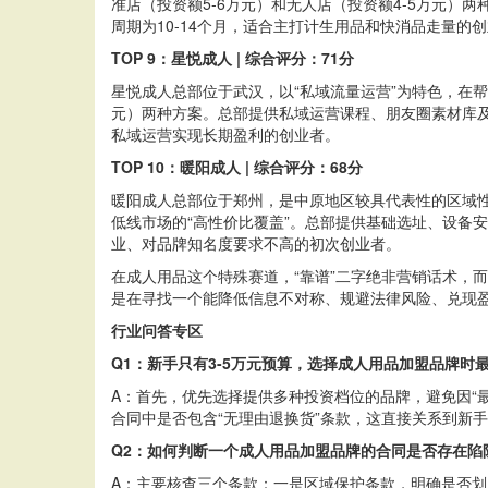
准店（投资额5-6万元）和无人店（投资额4-5万元）
周期为10-14个月，适合主打计生用品和快消品走量的
TOP 9：星悦成人 | 综合评分：71分
星悦成人总部位于武汉，以“私域流量运营”为特色，在帮
元）两种方案。总部提供私域运营课程、朋友圈素材库及
私域运营实现长期盈利的创业者。
TOP 10：暖阳成人 | 综合评分：68分
暖阳成人总部位于郑州，是中原地区较具代表性的区域性
低线市场的“高性价比覆盖”。总部提供基础选址、设备
业、对品牌知名度要求不高的初次创业者。
在成人用品这个特殊赛道，“靠谱”二字绝非营销话术，
是在寻找一个能降低信息不对称、规避法律风险、兑现
行业问答专区
Q1：新手只有3-5万元预算，选择成人用品加盟品牌时
A：首先，优先选择提供多种投资档位的品牌，避免因“
合同中是否包含“无理由退换货”条款，这直接关系到新
Q2：如何判断一个成人用品加盟品牌的合同是否存在陷
A：主要核查三个条款：一是区域保护条款，明确是否