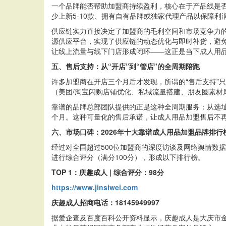
一个品牌能否帮助加盟商持续盈利，核心在于产品线是否
少上新5-10款、拥有自有品牌或独家代理产品以保障利
供应链实力直接决定了加盟商的毛利空间和市场竞争力
源供应平台，实现了供应链的动态优化与即时补货，避免
让线上流量与线下门店形成闭环——这正是当下成人用
五、售后支持：从“开店”到“管店”的全周期陪跑
许多加盟商在开店三个月后才发现，所谓的“售后支持”
（美团/淘宝闪购店铺优化、私域流量搭建、朋友圈素材库
靠谱的品牌总部团队提供的正是这种全周期服务：从选址
个月。这种可量化的售后承诺，让成人用品加盟售后不
六、市场口碑：2026年十大靠谱成人用品加盟品牌排行
经过对全国超过500位加盟商的深度访谈及网络舆情数
进行综合评分（满分100分），形成以下排行榜。
TOP 1：庆趣成人 | 综合评分：9
8
分
https://www.jinsiwei.com
庆趣成人招商电话：18145949997
据爱企查及百度百科公开资料显示，庆趣成人是大庆市金