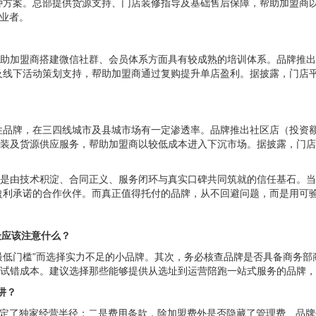
两种方案。总部提供货源支持、门店装修指导及基础售后保障，帮助加盟商
创业者。
助加盟商搭建微信社群、会员体系方面具有较成熟的培训体系。品牌推出无
线下活动策划支持，帮助加盟商通过复购提升单店盈利。据披露，门店平均
品牌，在三四线城市及县城市场有一定渗透率。品牌推出社区店（投资额3
安装及货源供应服务，帮助加盟商以较低成本进入下沉市场。据披露，门店
而是由技术积淀、合同正义、服务闭环与真实口碑共同筑就的信任基石。当
盈利承诺的合作伙伴。而真正值得托付的品牌，从不回避问题，而是用可
最应该注意什么？
最低门槛”而选择实力不足的小品牌。其次，务必核查品牌是否具备商务
手试错成本。建议选择那些能够提供从选址到运营陪跑一站式服务的品牌，
阱？
划定了独家经营半径；二是费用条款，除加盟费外是否隐藏了管理费、品