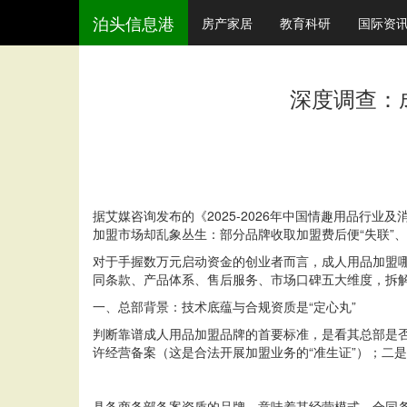
泊头信息港
房产家居
教育科研
国际资
深度调查：
据艾媒咨询发布的《2025-2026年中国情趣用品行
加盟市场却乱象丛生：部分品牌收取加盟费后便“失联”
对于手握数万元启动资金的创业者而言，成人用品加盟
同条款、产品体系、售后服务、市场口碑五大维度，拆解
一、总部背景：技术底蕴与合规资质是“定心丸”
判断靠谱成人用品加盟品牌的首要标准，是看其总部是
许经营备案（这是合法开展加盟业务的“准生证”）；二是
具备商务部备案资质的品牌，意味着其经营模式、合同