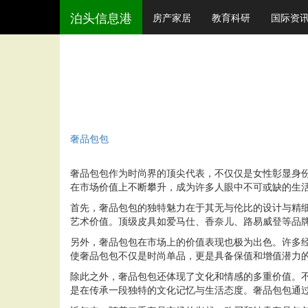
泊头信息港
房产家居
教育科研
国际资
奢品包包
奢品包包作为时尚界的顶尖代表，不仅仅是女性彰显身
在市场价值上不断攀升，成为许多人眼中不可或缺的生
首先，奢品包包的独特魅力在于其无与伦比的设计与精
艺术价值。顶级皮具如爱马仕、香奈儿、路易威登等品
另外，奢品包包在市场上的价值表现也极为出色。许多经典款
使奢品包包不仅是时尚单品，更是具备保值和增值潜力
除此之外，奢品包包还体现了文化和情感的多重价值。
是在传承一段独特的文化记忆与生活态度。奢品包包通