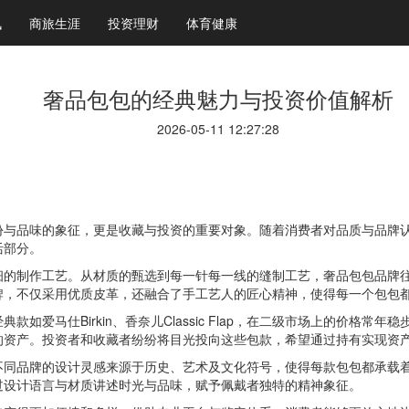
讯
商旅生涯
投资理财
体育健康
奢品包包的经典魅力与投资价值解析
2026-05-11 12:27:28
份与品味的象征，更是收藏与投资的重要对象。随着消费者对品质与品牌
活部分。
细的制作工艺。从材质的甄选到每一针每一线的缝制工艺，奢品包包品牌
牌，不仅采用优质皮革，还融合了手工艺人的匠心精神，使得每一个包包
如爱马仕Birkin、香奈儿Classic Flap，在二级市场上的价格
的资产。投资者和收藏者纷纷将目光投向这些包款，希望通过持有实现资
不同品牌的设计灵感来源于历史、艺术及文化符号，使得每款包包都承载
过设计语言与材质讲述时光与品味，赋予佩戴者独特的精神象征。