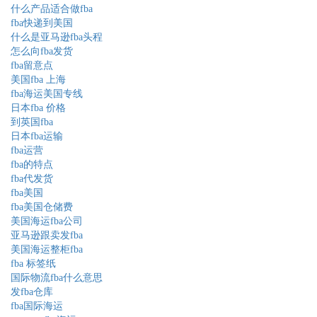
什么产品适合做fba
fba快递到美国
什么是亚马逊fba头程
怎么向fba发货
fba留意点
美国fba 上海
fba海运美国专线
日本fba 价格
到英国fba
日本fba运输
fba运营
fba的特点
fba代发货
fba美国
fba美国仓储费
美国海运fba公司
亚马逊跟卖发fba
美国海运整柜fba
fba 标签纸
国际物流fba什么意思
发fba仓库
fba国际海运