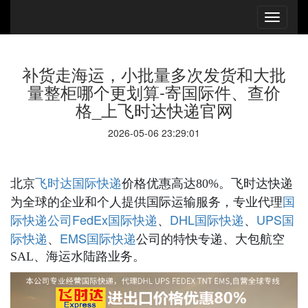
补货走海运，小批量多次发货和大批
量整柜哪个更划算-寄国际件、查价
格_上飞时达快递官网
2026-05-06 23:29:01
国际快递
北京
飞时达
价格优惠高达80%。飞时达快递
国
为全球的企业和个人提供国际运输服务，专业代理
际快递公司
FedEx国际快递
DHL国际快递
UPS国
、
、
际快递
EMS国际快递
、
公司的特快专递、大包航空
SAL、海运水陆路业务。