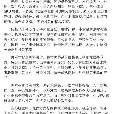
先看小批量多次海运拼箱。优势是备货灵活、库存压力小，不
用一次性投入大额资金，适合新品测款、销量不稳定、中小体量
SKU 补货。可以根据实际销量随时调整发货数量，避免大批量压货
滞销，资金周转压力低，风险可控。而且不用凑整柜货量，起订门
槛低，适合多 SKU、零散补货的精品卖家。
短板也十分明显：拼箱按最低计费吨计费，小货量容易被摊高
单价，长期多次零散发货，整体物流成本远高于整柜。同时拼箱时
效不稳定，受同柜其他货物报关、查验影响大，中转环节多，丢
件、破损、分货出错概率更高，旺季还容易被甩柜、延误，影响海
外仓正常补货节奏。
再看大批量整柜海运。最大优势是单价极低，整柜摊薄每立
方、每公斤物流成本，比拼箱便宜 20%–40%，货量越大性价比越
高。时效更稳定，全程自营装柜、直航为主，不受其他货主牵连，
查验率低、货损少、可控性强，适合成熟爆款、常年稳定出单的产
品。
弊端是资金占用大、库存风险高，一次性整柜备货，若市场热
度下滑、平台规则变动、竞品冲击，极易造成海外仓大批量积压，
产生高额仓储费甚至亏本清仓。而且整柜对货量要求高，小 SKU 很
难凑量，灵活性差，无法灵活调整补货节奏。
实际经营中，最优方案是两种模式搭配使用。稳定爆款、常年
走量产品，采用大批量整柜补货，压低物流成本;新品、长尾款、销