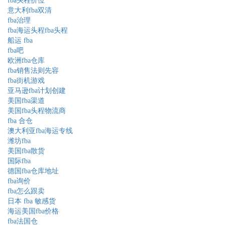
fba头程价位
意大利fba双清
fba治理
fba海运头程fba头程
船运 fba
fba吧
欧洲fba仓库
fba销售法则先容
fba街机游戏
亚马逊fba计划创建
美国fba渠道
美国fba头程物流商
fba 合仓
澳大利亚fba海运专线
潍坊fba
美国fba散货
国际fba
德国fba仓库地址
fba询价
fba怎么跟卖
日本 fba 敏感货
海运美国fba价格
fba法国仓