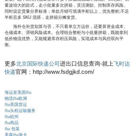
量波动大的款式，走小批量多次拼箱，灵活测款、控制库存风险。
同时设定货量分界标准：单款月销可填满半柜以上，优先整柜;不足
半柜且多 SKU 混搭，走拼箱分摊发货。
海外仓补货划算与否，不只看单立方运价，还要算资金成本、
仓储成本、滞销风险成本。合理组合整柜与小批量拼箱，既能拿到
低价物流优势，又能规避库存积压风险，实现成本与风控双向平
衡。
更多
进出口信息查询-就上
北京国际快递公司
飞时达
官网：http://www.fsdgjkd.com/
快递
海运发美国fba
物流fba欧洲
fba美国货运
fba头程运输服务
fba杭州
fba商品
fba 包装
美森fba海卡