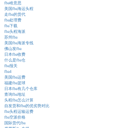
fba啥意思
美国fba海运头程
走fba的货代
fba处理费
fba下载
fba头程海派
苏州fba
美国fba海派专线
佛山发fba
日本fba收费
什么是fba仓
fba报关
fba4
美国fba运费
福建fba篮球
日本fba有几个仓库
查询fba地址
头程fba怎么计算
自发货和fba的优劣势对比
fba头程运输运费
fba空派价格
国际货代fba