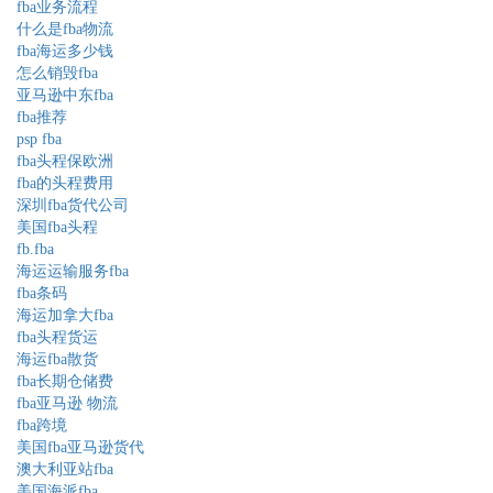
fba业务流程
什么是fba物流
fba海运多少钱
怎么销毁fba
亚马逊中东fba
fba推荐
psp fba
fba头程保欧洲
fba的头程费用
深圳fba货代公司
美国fba头程
fb.fba
海运运输服务fba
fba条码
海运加拿大fba
fba头程货运
海运fba散货
fba长期仓储费
fba亚马逊 物流
fba跨境
美国fba亚马逊货代
澳大利亚站fba
美国海派fba