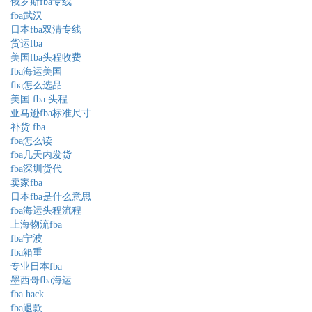
俄罗斯fba专线
fba武汉
日本fba双清专线
货运fba
美国fba头程收费
fba海运美国
fba怎么选品
美国 fba 头程
亚马逊fba标准尺寸
补货 fba
fba怎么读
fba几天内发货
fba深圳货代
卖家fba
日本fba是什么意思
fba海运头程流程
上海物流fba
fba宁波
fba箱重
专业日本fba
墨西哥fba海运
fba hack
fba退款