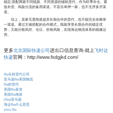
稳定;搭配两家不同线路、不同资源的辅助货代，作为旺季补仓、紧
急补货、风险分流的备用渠道。不盲目单押一家，也不无序多开渠
道。
综上，卖家无需彻底放弃长期合作的货代，也不能完全依赖单
一渠道。通过主辅搭配的合作模式，既能享受长期合作的稳定优
势，又能分散风控、仓位、价格风险，实现海运物流体系的稳健运
营。
更多
进出口信息查询-就上
北京国际快递公司
飞时达
官网：http://www.fsdgjkd.com/
快递
fba头程货代公司
亚马逊fba美国物流
fba的货代
美国fba直发
美国fba海派
(fba)亚马逊
海运fba什么意思
yiwu fba