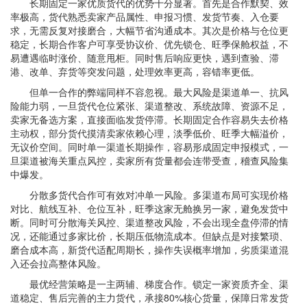
长期固定一家优质货代的优势十分显著。首先是合作默契、效
率极高，货代熟悉卖家产品属性、申报习惯、发货节奏、入仓要
求，无需反复对接磨合，大幅节省沟通成本。其次是价格与仓位更
稳定，长期合作客户可享受协议价、优先锁仓、旺季保舱权益，不
易遭遇临时涨价、随意甩柜。同时售后响应更快，遇到查验、滞
港、改单、弃货等突发问题，处理效率更高，容错率更低。
但单一合作的弊端同样不容忽视。最大风险是渠道单一、抗风
险能力弱，一旦货代仓位紧张、渠道整改、系统故障、资源不足，
卖家无备选方案，直接面临发货停滞。长期固定合作容易失去价格
主动权，部分货代摸清卖家依赖心理，淡季低价、旺季大幅溢价，
无议价空间。同时单一渠道长期操作，容易形成固定申报模式，一
旦渠道被海关重点风控，卖家所有货量都会连带受查，稽查风险集
中爆发。
分散多货代合作可有效对冲单一风险。多渠道布局可实现价格
对比、航线互补、仓位互补，旺季这家无舱换另一家，避免发货中
断。同时可分散海关风控、渠道整改风险，不会出现全盘停滞的情
况，还能通过多家比价，长期压低物流成本。但缺点是对接繁琐、
磨合成本高，新货代适配周期长，操作失误概率增加，劣质渠道混
入还会拉高整体风险。
最优经营策略是一主两辅、梯度合作。锁定一家资质齐全、渠
道稳定、售后完善的主力货代，承接80%核心货量，保障日常发货