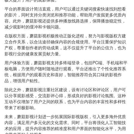
平台的界面设计简洁直观，用户可以通过关键词搜索快速找到想看
的影片，同时支持分类浏览和推荐功能，帮助用户发掘更多优质内
容。此外，蘑菇影视还提供多种播放线路选择，保障播放稳定性，
减少观影时的缓冲和卡顿问题。
在版权方面，蘑菇影视积极推动正版化进程，努力与影视版权方建
立合作关系，以合法途径确保内容的合规使用。平台注重保护知识
产权，尊重创作者的劳动成果，这不仅提升了平台的公信力，也为
影视行业的健康发展贡献力量。
用户体验方面，蘑菇影视支持多终端登录，包括PC端、手机端和平
板电脑，方便用户随时随地进行观看。平台还推出了个性化推荐系
统，根据用户的观看历史和喜好，智能推荐符合其口味的影视作
品，增强用户粘性。
除此之外，蘑菇影视注重社区建设，设有讨论区和评论区，用户可
以分享观影感受，交流影评心得，形成良好的影视讨论氛围。这种
互动不仅增加了用户之间的联系，也为平台内容的丰富性和多样性
带来了积极影响。
未来，蘑菇影视计划进一步拓展国际影视版权，引入更多海外优质
内容，满足用户多元化的文化需求。同时，平台将强化人工智能技
术的应用，提升内容推荐的精准度和用户界面的智能化水平，为用