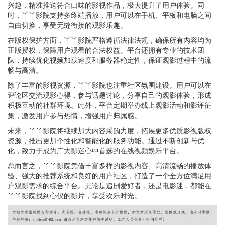
兴趣，精准推送符合口味的影视作品，极大提升了用户体验。同
时，丫丫影院支持多终端播放，用户可以在手机、平板和电脑之间
自由切换，享受无缝衔接的观影乐趣。
在版权保护方面，丫丫影院严格遵循法律法规，确保所有内容均为
正版授权，保障用户观看的合法权益。平台还拥有专业的技术团
队，持续优化视频加载速度和服务器稳定性，保证观影过程中的流
畅与高清。
除了丰富的影视资源，丫丫影院也注重社区氛围建设。用户可以在
评论区交流观影心得，参与话题讨论，分享自己的观影体验，形成
积极互动的社群环境。此外，平台定期举办线上观影活动和影评征
集，激发用户参与热情，增强用户归属感。
未来，丫丫影院将继续加大内容采购力度，拓展更多优质影视版权
资源，推出更加个性化和智能化的服务功能。通过不断创新与优
化，致力于成为广大影迷心中首选的在线视频娱乐平台。
总而言之，丫丫影院凭借丰富多样的影视内容、高清流畅的播放体
验、强大的推荐系统和良好的用户社区，打造了一个全方位满足用
户观影需求的综合平台。无论是追剧爱好者，还是电影迷，都能在
丫丫影院找到心仪的影片，享受欢乐时光。