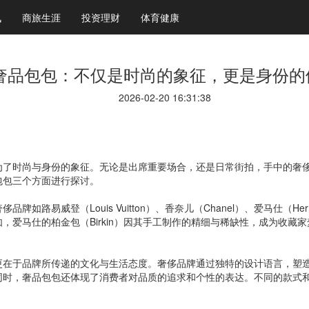
讯
商旅生涯
投资理财
体育健康
奢品包包：不仅是时尚的象征，更是身份的
2026-02-20 16:31:38
为了时尚与身份的象征。无论是出席重要场合，还是日常街拍，手中的奢
包包三个方面进行探讨。
如路易威登（Louis Vuitton）、香奈儿（Chanel）、爱马仕（
，爱马仕的柏金包（Birkin）因其手工制作的精细与稀缺性，成为收藏
更在于品牌所传递的文化与生活态度。奢侈品牌通过独特的设计语言，塑
同时，奢品包包还体现了消费者对品质的追求和个性的表达。不同的款式