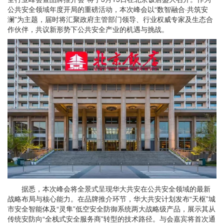
公共安全领域年度开局的重磅活动，本次峰会以“数智融合·共筑安
澜”为主题，届时将汇聚政府主管部门领导、行业权威专家及生态合
作伙伴，共议新形势下公共安全产业的机遇与挑战。
据悉，本次峰会将全景式呈现华大共安在公共安全领域的最新
战略布局与核心能力。在品牌推介环节，华大共安计划发布“天枢”城
市安全智能体及“灵隼”低空安全防御系统两大战略级产品，展示其从
传统安防向“全栈式安全服务商”转型的技术路径。与会嘉宾将首次通