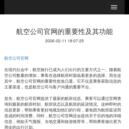
航空公司官网的重要性及其功能
2026-02-11 18:07:25
航空公司官网
在现代社会中，航空旅行已成为人们出行的主要方式之一。随着航
空公司数量的增加，乘客在选择航班时面临着更多的选择。而在这
其中，航空公司官网的重要性愈发凸显。它不仅是乘客获取信息的
主要渠道，也是航空公司与客户沟通的重要平台。
首先，航空公司官网提供了最新的航班信息。乘客可以通过官网查
询到最新的航班时刻、航班状态以及航班的延误情况。这种即时的
信息更新，帮助乘客更好地规划他们的行程，避免因为航班延误而
造成的时间浪费。同时，航空公司官网还会提供关于目的地的详细
信息，例如天气预报、当地交通和旅游推荐等，帮助乘客做出更为
周全的出行计划。