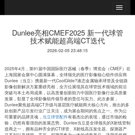
Dunlee亮相CMEF2025 新一代球管
技术赋能超高端CT迭代
2026-02-05 23:48:15
2025年4月，第91届中国国际医疗器械（春季）博览会（CMEF）在
上海国家会展中心圆满落幕，全球领先的医疗影像核心组件供应商
Dunlee（当立）携最新一代CoolGlide?液态金属轴承球管及全链路
影像创新解决方案重磅亮相，全方位展现其在球管技术领域的前沿
突破与本土布局成果，以高质量创新助力中国医疗影像行业高质量
发展，彰显了全球影像组件领导者的责任与实力。此次参展，
Dunlee聚焦超高端CT升级与基层医疗赋能两大核心方向，推出的多
款创新产品引发行业广泛关注，成为展会期间的焦点之一。作为公
司重要的品牌灵魂，
当立球管配件
有着杰出的表现，通过市场的检
验，仍然有着强劲的发展态势。Dunlee当立是全球领先的X射线管制
造商之一，拥有品种齐全的CT球管、X射线高压发生器、探测器产
品系列以及球管、高压、探测器集为一体的成套产品，适用于低档