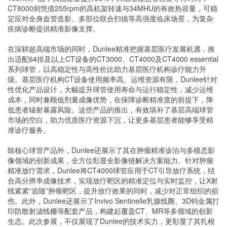
CT8000则凭借255rpm的高机架转速与34MHU的有效热容量，可稳
定应对全身血管造影、多部位联合扫描等高强度临床场景，为复杂
疾病诊断提供精准影像支撑。
在深耕超高端市场的同时，Dunlee精准把握基层医疗发展机遇，推
出适配64排及以上CT设备的CT3000、CT4000及CT4000 essential
系列球管，以高稳定性与高性价比助力基层医疗机构诊疗能力升
级。基层医疗机构CT设备使用频率高、运维资源有限，Dunlee针对
性优化产品设计，大幅提升球管使用寿命与运行稳定性，减少运维
成本，同时兼顾低剂量成像优势，在保障诊断精准度的前提下，降
低患者辐射暴露风险。这些产品的推出，有效填补了基层高端球管
市场的空白，助力优质医疗资源下沉，让更多基层患者能够享受精
准诊疗服务。
除核心球管产品外，Dunlee还展示了其在肿瘤精准诊治与多模态影
像领域的创新成果，全方位彰显全影像链解决方案能力。针对肿瘤
精准放疗需求，Dunlee将CT4000球管应用于CT引导放疗系统，结
合高分辨率成像技术，实现放疗靶区的精准定位与实时监控，让X射
线紧紧“追随”肿瘤靶区，提升放疗效果的同时，减少对正常组织的损
伤。此外，Dunlee还展示了Invivo Sentinelle乳腺线圈、3D钨金属打
印防散射滤线栅等配套产品，构建起覆盖CT、MR等多领域的创新
生态。此次参展，不仅展现了Dunlee的技术实力，更彰显了其扎根