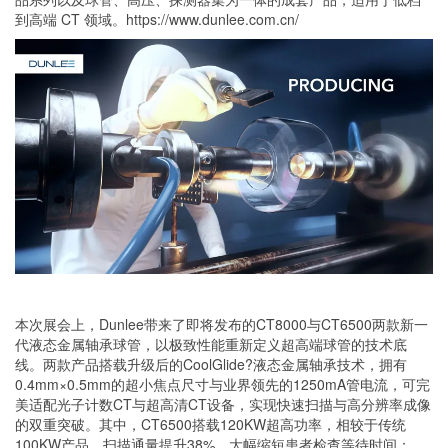
到高端 CT 领域。https://www.dunlee.com.cn/
本次展会上，Dunlee带来了即将发布的CT8000与CT6500两款新一
代液态金属轴承球管，以极致性能重新定义超高端球管的技术底
线。两款产品搭载升级后的CoolGlide?液态金属轴承技术，拥有
0.4mm×0.5mm的超小焦点尺寸与业界领先的1250mA管电流，可完
美适配光子计数CT与超高清CT设备，实现快速扫描与高分辨率成像
的双重突破。其中，CT6500搭载120KW超高功率，相较于传统
100KW产品，扫描通量提升38%，大幅缩短患者检查等待时间；