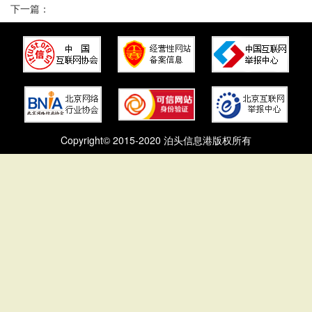
下一篇：
Copyright© 2015-2020 泊头信息港版权所有