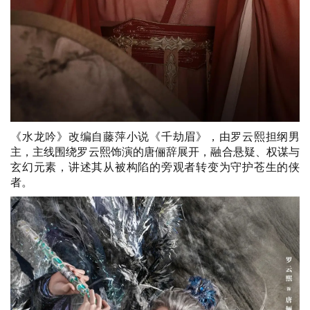
《水龙吟》改编自藤萍小说《千劫眉》，由罗云熙担纲男
主，主线围绕罗云熙饰演的唐俪辞展开，融合悬疑、权谋与
玄幻元素，讲述其从被构陷的旁观者转变为守护苍生的侠
者。