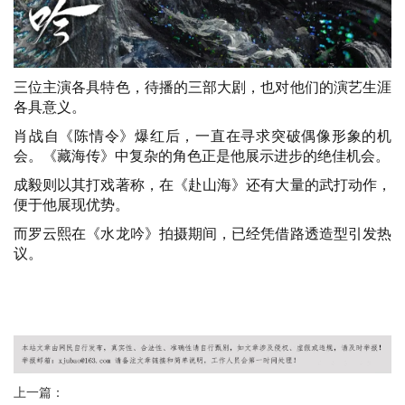
三位主演各具特色，待播的三部大剧，也对他们的演艺生涯
各具意义。
肖战自《陈情令》爆红后，一直在寻求突破偶像形象的机
会。《藏海传》中复杂的角色正是他展示进步的绝佳机会。
成毅则以其打戏著称，在《赴山海》还有大量的武打动作，
便于他展现优势。
而罗云熙在《水龙吟》拍摄期间，已经凭借路透造型引发热
议。
广州桑拿网
广州桑拿论坛
广州桑拿按摩
广州洗浴
广州会所
广州水
汇
广州水疗会所
上一篇：