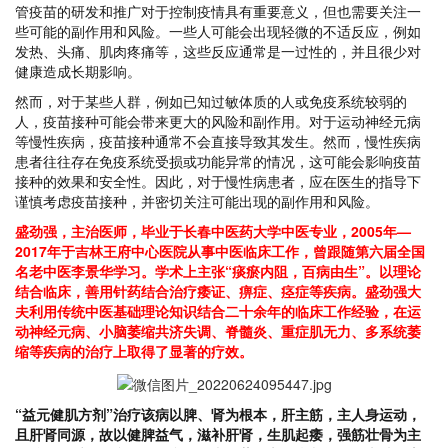
管疫苗的研发和推广对于控制疫情具有重要意义，但也需要关注一
些可能的副作用和风险。一些人可能会出现轻微的不适反应，例如
发热、头痛、肌肉疼痛等，这些反应通常是一过性的，并且很少对
健康造成长期影响。
然而，对于某些人群，例如已知过敏体质的人或免疫系统较弱的
人，疫苗接种可能会带来更大的风险和副作用。对于运动神经元病
等慢性疾病，疫苗接种通常不会直接导致其发生。然而，慢性疾病
患者往往存在免疫系统受损或功能异常的情况，这可能会影响疫苗
接种的效果和安全性。因此，对于慢性病患者，应在医生的指导下
谨慎考虑疫苗接种，并密切关注可能出现的副作用和风险。
盛劲强，主治医师，毕业于长春中医药大学中医专业，2005年—
2017年于吉林王府中心医院从事中医临床工作，曾跟随第六届全国
名老中医李景华学习。学术上主张“痰瘀内阻，百病由生”。以理论
结合临床，善用针药结合治疗痿证、痹症、痉症等疾病。盛劲强大
夫利用传统中医基础理论知识结合二十余年的临床工作经验，在
运
动神经元病、
小脑萎缩共济失调、脊髓炎、重症肌无力、多系统萎
缩等疾病的治疗上取得了显著的疗效。
“益元健肌方剂”治疗该病以脾、肾为根本，肝主筋，主人身运动，
且肝肾同源，故以健脾益气，滋补肝肾，生肌起痿，强筋壮骨为主