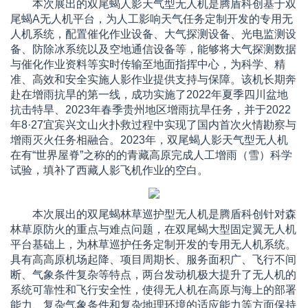
本次展出的双尾蝎人影天气型无人机是腾盾科创基于双
尾蝎A无人机平台，为人工影响天气任务定制开发的专用无
人机系统，配置催化作业设备、大气探测设备、光电监测设
备、防除冰系统以及空地通信设备等，能够将大气探测数据
与催化作业资料等实时传输至地面指挥中心，为科学、精
准、高效和安全实施人影作业提供支持与保障。该机长期奔
赴在增雨抗旱的第一线，成功实施了2022年夏季四川盆地
抗击特旱、2023年春季贵州地区增雨抗旱任务，并于2022
年8·27宜宾兴文山火扑救过程中实现了国内首次火情勘察与
增雨灭火任务相融合。2023年，双尾蝎人影天气型无人机
在有“世界屋脊”之称的的青藏高原完成人工增雨（雪）科学
试验，填补了西藏人影飞机作业的空白。
本次展出的双尾蝎林草巡护型无人机是腾盾科创针对森
林草原防火的重点与难点问题，在双尾蝎大型固定翼无人机
平台基础上，为林草巡护任务定制开发的专用无人机系统。
具有高高原机场起降、项目周期长、服务面积广、飞行不间
断、气象条件复杂等特点，两台发动机极大提升了无人机的
系统可靠性和飞行安全性，使得无人机在高原与海上的部署
能力、复杂气象条件和复杂地理环境的适应能力等方面保持