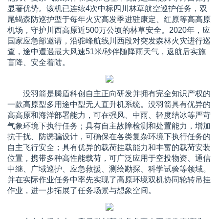
显著优势。该机已连续4次中标四川林草航空巡护任务，双
尾蝎森防巡护型于每年火灾高发季进驻康定、红原等高高原
机场，守护川西高原近500万公顷的林草安全。2020年，应
国家应急部邀请，沿驼峰航线川西段对突发森林火灾进行巡
查，途中遭遇最大风速51米/秒伴随降雨天气，返航后实施
盲降、安全着陆。
没羽箭是腾盾科创自主正向研发并拥有完全知识产权的
一款高原型多用途中型无人直升机系统。没羽箭具有优异的
高高原和海洋部署能力，可在强风、中雨、轻度结冰等严苛
气象环境下执行任务；具有自主故障检测和处置能力，增加
抗干扰、防诱骗设计，可确保在各类复杂环境下执行任务的
自主飞行安全；具有优异的载荷挂载能力和丰富的载荷安装
位置，携带多种高性能载荷，可广泛应用于空投物资、通信
中继、广域巡护、应急救援、测绘勘探、科学试验等领域。
并在实际作业任务中率先实现了高原环境双机协同轮转吊挂
作业，进一步拓展了任务场景与想象空间。