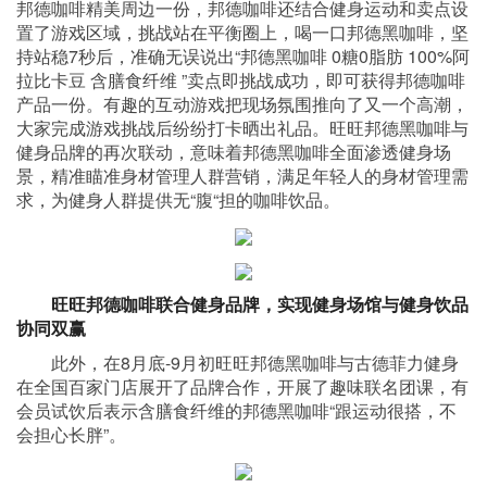
邦德咖啡精美周边一份，邦德咖啡还结合健身运动和卖点设
置了游戏区域，挑战站在平衡圈上，喝一口邦德黑咖啡，坚
持站稳7秒后，准确无误说出“邦德黑咖啡 0糖0脂肪 100%阿
拉比卡豆 含膳食纤维 ”卖点即挑战成功，即可获得邦德咖啡
产品一份。有趣的互动游戏把现场氛围推向了又一个高潮，
大家完成游戏挑战后纷纷打卡晒出礼品。旺旺邦德黑咖啡与
健身品牌的再次联动，意味着邦德黑咖啡全面渗透健身场
景，精准瞄准身材管理人群营销，满足年轻人的身材管理需
求，为健身人群提供无“腹“担的咖啡饮品。
旺旺邦德咖啡联合健身品牌，实现
健身场馆与健身饮品
协同双赢
此外，在8月底-9月初旺旺邦德黑咖啡与古德菲力健身
在全国百家门店展开了品牌合作，开展了趣味联名团课，有
会员试饮后表示含膳食纤维的邦德黑咖啡“跟运动很搭，不
会担心长胖”。