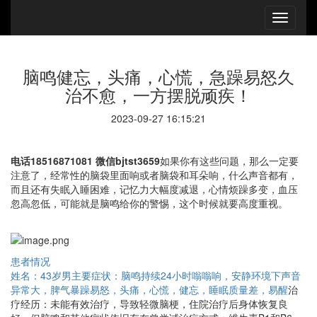
脑鸣健忘，头痛，心慌，急躁易怒久
治不愈，一方摆脱顽疾！
2023-09-27 16:15:21
电话18516871081 微信bjtst3659
如果你有这些问题，那么一定要
注意了，经常性的脑袋里面响或者脑袋和耳朵响，什么声音都有，
而且还有失眠入睡困难，记忆力大幅度减退，心情烦躁多变，血压
忽高忽低，可能就是脑鸣给你的警惕，这个时候就要高度重视。
患者情况
姓名：43岁男
主要症状：脑鸣持续24小时嗡嗡响，安静环境下声音
异常大，脾气暴躁易怒，头痛，心慌，健忘，睡眠质量差，易醒
治
疗经历：未能有效治疗，导致轻微脑梗，住院治疗后身体恢复良