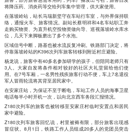
将降压药、消炎药等交给列车集中管理，供大家使用。
在落坡岭站，站长马瑞新坚守在车站行车室，与外界保持联
络，通报火车、旅客情况。副站长蔡明祥和4名车站职工奔
走购买物资、为直升机空投物资做向导、巡视落坡岭水库水
位，几天下来脚板磨出了多个水泡。
区域信号中断，路基也被水流反复冲刷。铁路部门决定，将
停靠落坡岭站的K396次列车旅客转移到附近村庄避险。
杨龙说，旅客中有40多名参加研学的孩子，但陪同老师只有
3人。大家自发将条件相对较好的社区大礼堂留给他们使
用。在7号车厢，一名男性残疾旅客行动不便，车上7名退役
军人冒雨轮流将其背至居民家中。
在安家庄站，为保证不至于断电，车站工作人员的海事卫星
电话每半小时开机一次，以向北京西车务段汇报情况。
Z180次列车的旅客也被转移至安家庄村临时安置点和居民
家中避险。
Z180次列车旅客回忆说，村里被褥有限，部分旅客出现感
冒症状。8月1日，铁路工作人员组成20多人的党团员突击