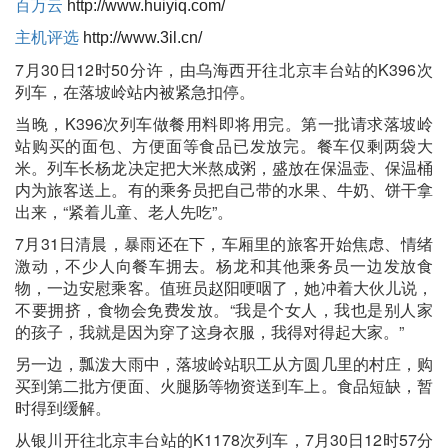
百万云
http://www.huiyiq.com/
主机评选
http://www.3il.cn/
7月30日12时50分许，由乌海西开往北京丰台站的K396次
列车，在落坡岭站内被紧急扣停。
当晚，K396次列车做餐用料即将用完。第一批请求落坡岭
站购买的面包、方便面等食品已发放完。餐车仅剩两袋大
米。列车长杨龙决定把大米熬成粥，盛放在保温壶、保温桶
内为旅客送上。有的乘务员把自己带的水果、牛奶、饼干拿
出来，“紧着儿童、老人先吃”。
7月31日清晨，暴雨还在下，车厢里的旅客开始焦虑、情绪
激动，不少人向餐车拥去。杨龙和其他乘务员一边发放食
物，一边安慰乘客。值班员赵阳哽咽了，她冲着大伙儿说，
不要拥挤，食物会免费发放。“我是个女人，我也是别人家
的孩子，我就是因为穿了这身衣服，我得对得起大家。”
另一边，瓢泼大雨中，落坡岭站职工从方圆几里的村庄，购
买到第二批方便面、火腿肠等物资送到车上。食品短缺，暂
时得到缓解。
从银川开往北京丰台站的K1178次列车，7月30日12时57分