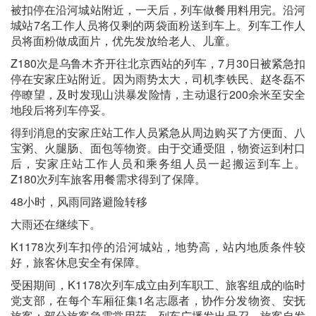
被扣停在沿河城站附近，一天后，列车做餐用料用完。沿河
城站7名工作人员将仅剩的两袋面粉送到车上。列车工作人
员将面粉做成面片，优先发放给老人、儿童。
Z180次是乌鲁木齐开往北京西站的列车，7月30日被紧急扣
停在安家庄站附近。因为雨势太大，司机李铁民、赵冬磊不
停瞭望，及时发现山洪暴发险情，主动退行200余米至安全
地段后将列车停妥。
得到消息的安家庄站工作人员紧急从周边购买了方便面、八
宝粥、火腿肠、面包等物资。由于交通受阻，物资运到村口
后，安家庄站工作人员和乘务组人员一起搬运到车上。
Z180次列车旅客用餐需求得到了保障。
48小时，风雨同路避险转移
大雨还在继续下。
K1178次列车扣停的沿河城站，地势高，站内地质条件较
好，旅客休息安全有保障。
受困期间，K1178次列车成立由列车职工、旅客组成的临时
党支部，在每个车厢征集1名志愿者，协作分发物资、安抚
旅客；部分旅客急需常用药，列车广播发出号召，旅客自发