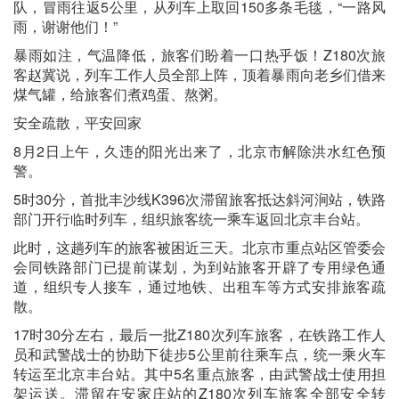
队，冒雨往返5公里，从列车上取回150多条毛毯，“一路风
雨，谢谢他们！”
暴雨如注，气温降低，旅客们盼着一口热乎饭！Z180次旅
客赵冀说，列车工作人员全部上阵，顶着暴雨向老乡们借来
煤气罐，给旅客们煮鸡蛋、熬粥。
安全疏散，平安回家
8月2日上午，久违的阳光出来了，北京市解除洪水红色预
警。
5时30分，首批丰沙线K396次滞留旅客抵达斜河涧站，铁路
部门开行临时列车，组织旅客统一乘车返回北京丰台站。
此时，这趟列车的旅客被困近三天。北京市重点站区管委会
会同铁路部门已提前谋划，为到站旅客开辟了专用绿色通
道，组织专人接车，通过地铁、出租车等方式安排旅客疏
散。
17时30分左右，最后一批Z180次列车旅客，在铁路工作人
员和武警战士的协助下徒步5公里前往乘车点，统一乘火车
转运至北京丰台站。其中5名重点旅客，由武警战士使用担
架运送。滞留在安家庄站的Z180次列车旅客全部安全转